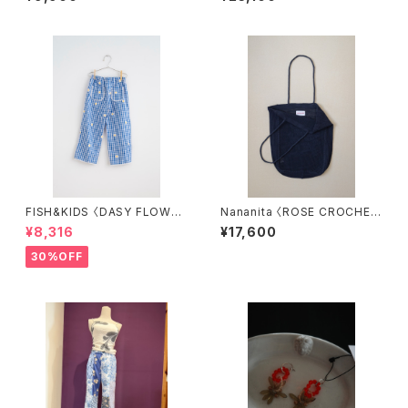
FISH&KIDS 〈DASY FLOWER
Nananita 〈ROSE CROCHET
S PANTS〉
BAG〉BLACK
¥8,316
¥17,600
30%OFF