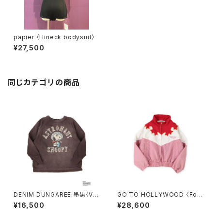
papier 〈Hineck bodysuit〉
¥27,500
同じカテゴリの商品
DENIM DUNGAREE 墨黒〈Vin
GO TO HOLLYWOOD 〈Folk
tage Cotton Jersey SNOO
lore Nylon Jacket〉RED
¥16,500
¥28,600
PY ASTRONAUT Tee〉