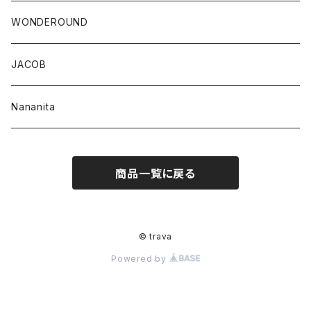
WONDEROUND
JACOB
Nananita
商品一覧に戻る
© trava
Powered by