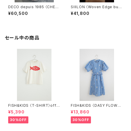
DECO depuis 1985 〈CHEC
SIIILON 〈Woven Edge bust
K JQ JUMPER〉
ier〉
¥60,500
¥41,800
セール中の商品
FISH&KIDS 〈T-SHIRT〉off
FISH&KIDS 〈DASY FLOWER
white
S DRESS〉
¥5,390
¥13,860
30%OFF
30%OFF