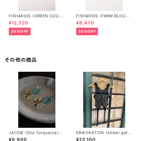
FISH&KIDS 〈GREEN COURD
FISH&KIDS 〈FARM BLOUS
ORY〉
E〉
¥12,320
¥8,470
30%OFF
30%OFF
その他の商品
JACOB 〈Dila Turquoise〉5.
ERiKOKATORi 〈sheer gater
5
tanktop〉
¥9,900
¥23,100