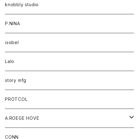
knobbly studio
P.NINA
isobel
Lalo
story mfg
PROTCOL
A.ROEGE HOVE
CONN
CONN