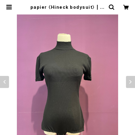
papier 〈Hineck bodysuit〉 | tr
ava