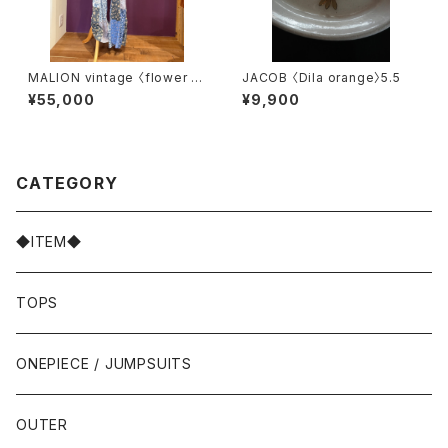
MALION vintage 〈flower ra
JACOB 〈Dila orange〉5.5
yon pants〉 blue
¥55,000
¥9,900
CATEGORY
◆ITEM◆
TOPS
ONEPIECE / JUMPSUITS
OUTER