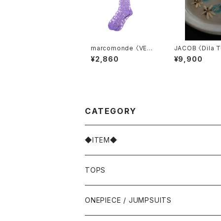
marcomonde 〈VENI
JACOB 〈Dila 
CE pattern〉06
ise〉5.5
¥2,860
¥9,900
CATEGORY
◆ITEM◆
TOPS
ONEPIECE / JUMPSUITS