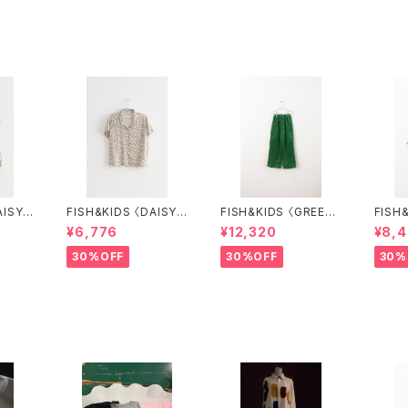
AISY F
FISH&KIDS 〈DAISY F
FISH&KIDS 〈GREEN
FISH&KID
T〉
LOWER SHIRT〉
COURDORY〉
LOUS
¥6,776
¥12,320
¥8,
30%OFF
30%OFF
30%