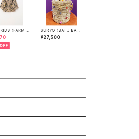
S 〈FARM B
SURYO 〈BATU BAG〉
E〉
B
470
¥27,500
OFF