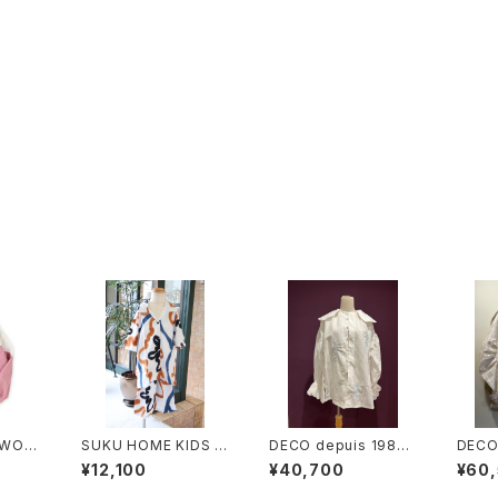
YWOO
SUKU HOME KIDS R
DECO depuis 1985
DECO
lon J
hythm
〈HEMP COTTON LA
〈CHE
¥12,100
¥40,700
¥60
CE SHIRTS〉
R〉