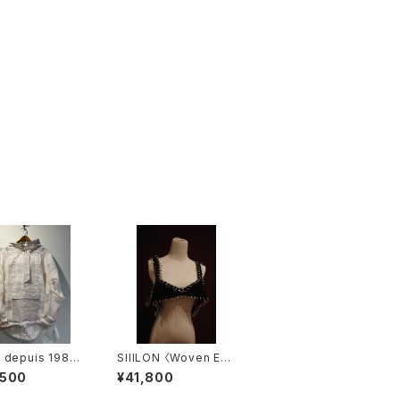
 depuis 1985
SIIILON 〈Woven Ed
CK JQ JUMPE
ge bustier〉
,500
¥41,800