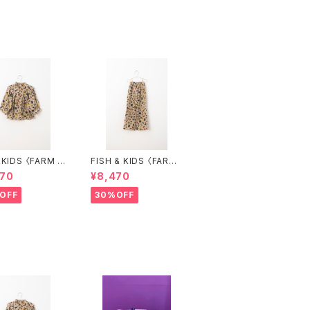
S 〈FARM B
FISH & KIDS 〈FARM
E〉
PANTS〉
470
¥8,470
OFF
30%OFF