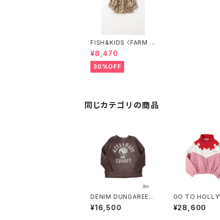
FISH&KIDS 〈FARM B
LOUSE〉
¥8,470
30%OFF
同じカテゴリの商品
DENIM DUNGAREE
GO TO HOLL
墨黒〈Vintage Cotton
D 〈Folklore Ny
¥16,500
¥28,600
Jersey SNOOPY AS
acket〉RED
TRONAUT Tee〉