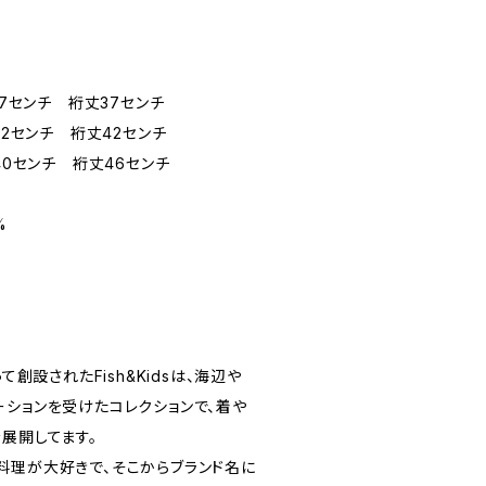
37センチ 裄丈37センチ
42センチ 裄丈42センチ
40センチ 裄丈46センチ
%
によって創設されたFish&Kidsは、海辺や
ーションを受けたコレクションで、着や
展開してます。
oはお料理が大好きで、そこからブランド名に