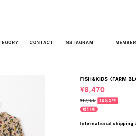
TEGORY
CONTACT
INSTAGRAM
MEMBER
FISH&KIDS 〈FARM B
¥8,470
¥12,100
30%OFF
残り1点
International shipping 