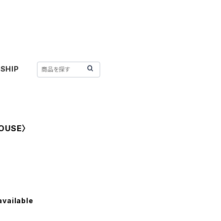
SHIP
LOUSE〉
available