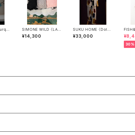
Turquo
SIMONE WILD 〈LAC
SUKU HOME 〈Dolce
FISH&KID
E SHORT THONG S
Winter Pyjamas〉
LOUS
¥14,300
¥33,000
¥8,
OCKS〉
30%