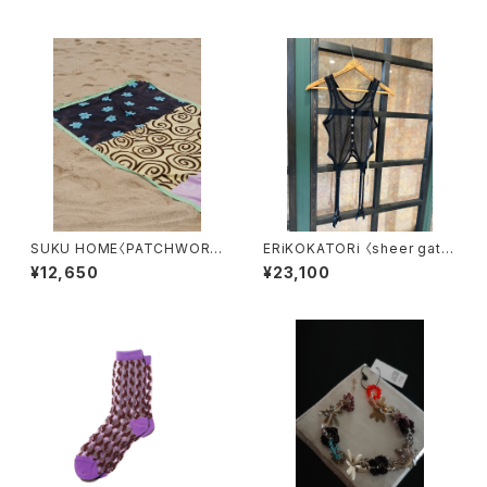
SUKU HOME〈PATCHWORK
ERiKOKATORi 〈sheer gater
BEACH SARONG〉
tanktop〉
¥12,650
¥23,100