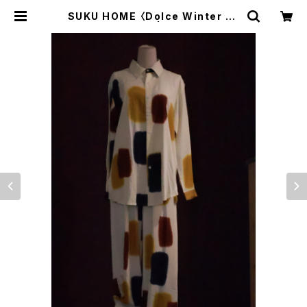
SUKU HOME 〈Dolce Winter Py
jamas〉 | trava