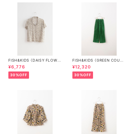
FISH&KIDS 〈DAISY FLOWE
FISH&KIDS 〈GREEN COURD
R SHIRT〉
ORY〉
¥6,776
¥12,320
30%OFF
30%OFF