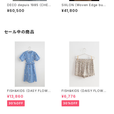
DECO depuis 1985 〈CHEC
SIIILON 〈Woven Edge bust
K JQ JUMPER〉
ier〉
¥60,500
¥41,800
セール中の商品
FISH&KIDS 〈DASY FLOWER
FISH&KIDS 〈DAISY FLOWE
S DRESS〉
R SHORT〉
¥13,860
¥6,776
30%OFF
30%OFF