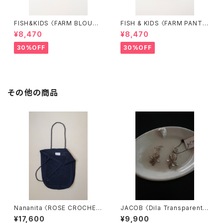
FISH&KIDS 〈FARM BLOUS
FISH & KIDS 〈FARM PANT
E〉
S〉
¥8,470
¥8,470
30%OFF
30%OFF
その他の商品
Nananita 〈ROSE CROCHET
JACOB 〈Dila Transparent〉
BAG〉BLACK
5.5
¥17,600
¥9,900