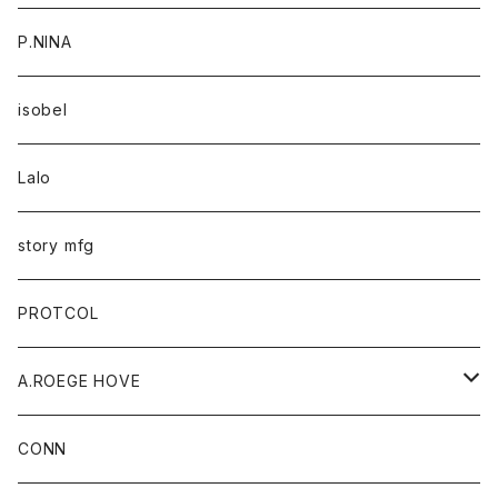
P.NINA
isobel
Lalo
story mfg
PROTCOL
A.ROEGE HOVE
CONN
CONN