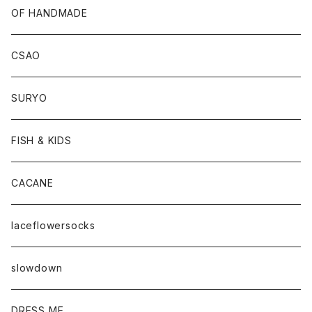
OF HANDMADE
CSAO
SURYO
FISH & KIDS
CACANE
laceflowersocks
slowdown
DRESS ME