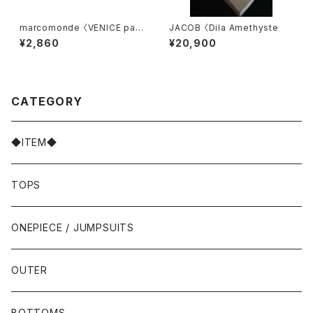
marcomonde 〈VENICE patt
JACOB 〈Dila Amethyste
ern〉07
¥2,860
¥20,900
CATEGORY
◆ITEM◆
TOPS
ONEPIECE / JUMPSUITS
OUTER
BOTTOMS