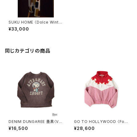
SUKU HOME 〈Dolce Winter
Pyjamas〉
¥33,000
同じカテゴリの商品
DENIM DUNGAREE 墨黒〈Vin
GO TO HOLLYWOOD 〈Folk
tage Cotton Jersey SNOO
lore Nylon Jacket〉RED
¥16,500
¥28,600
PY ASTRONAUT Tee〉