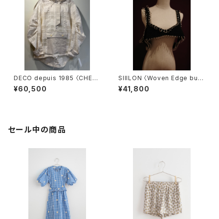
DECO depuis 1985 〈CHEC
SIIILON 〈Woven Edge bust
K JQ JUMPER〉
ier〉
¥60,500
¥41,800
セール中の商品