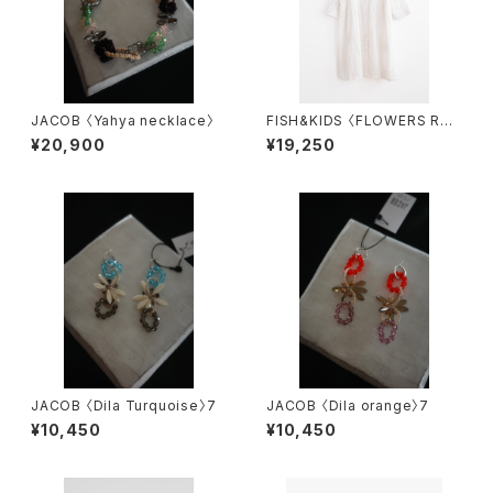
JACOB 〈Yahya necklace〉
FISH&KIDS 〈FLOWERS RO
MANTIC DRESS〉
¥20,900
¥19,250
JACOB 〈Dila Turquoise〉7
JACOB 〈Dila orange〉7
¥10,450
¥10,450