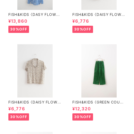
FISH&KIDS 〈DASY FLOWER
FISH&KIDS 〈DAISY FLOWE
S DRESS〉
R SHORT〉
¥13,860
¥6,776
30%OFF
30%OFF
FISH&KIDS 〈DAISY FLOWE
FISH&KIDS 〈GREEN COURD
R SHIRT〉
ORY〉
¥6,776
¥12,320
30%OFF
30%OFF