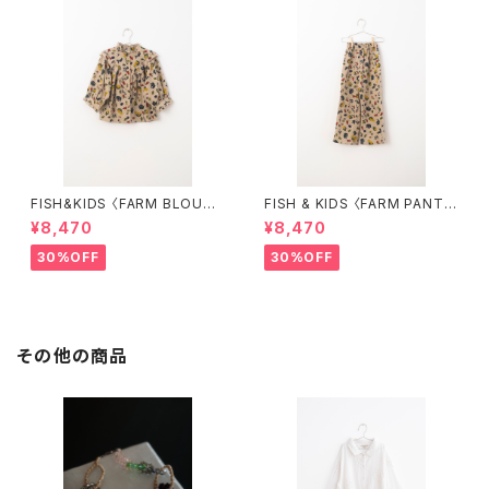
FISH&KIDS 〈FARM BLOUS
FISH & KIDS 〈FARM PANT
E〉
S〉
¥8,470
¥8,470
30%OFF
30%OFF
その他の商品