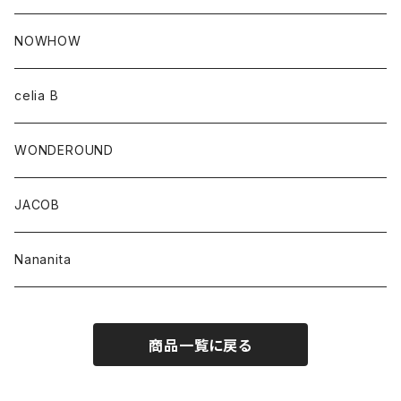
NOWHOW
celia B
WONDEROUND
JACOB
Nananita
商品一覧に戻る