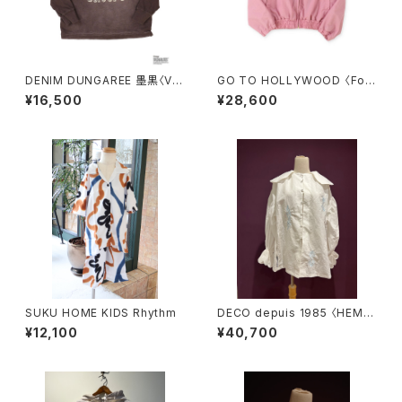
DENIM DUNGAREE 墨黒〈Vin
GO TO HOLLYWOOD 〈Folk
tage Cotton Jersey SNOO
lore Nylon Jacket〉RED
¥16,500
¥28,600
PY ASTRONAUT Tee〉
SUKU HOME KIDS Rhythm
DECO depuis 1985 〈HEMP
COTTON LACE SHIRTS〉
¥12,100
¥40,700