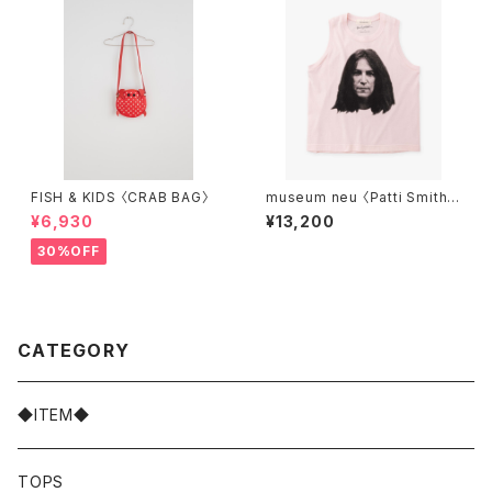
FISH & KIDS 〈CRAB BAG〉
museum neu 〈Patti Smith T
ank〉
¥6,930
¥13,200
30%OFF
CATEGORY
◆ITEM◆
TOPS