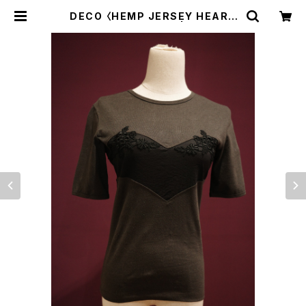
DECO 〈HEMP JERSEY HEART
CUT T-SHIRTS〉 | trava