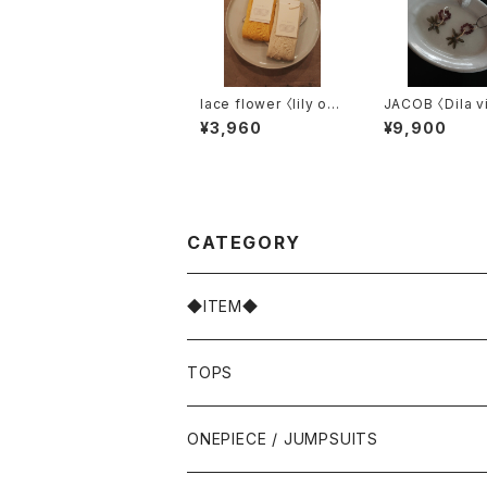
lace flower 〈lily of t
JACOB 〈Dila v
he valley〉
5.5
¥3,960
¥9,900
CATEGORY
◆ITEM◆
TOPS
ONEPIECE / JUMPSUITS