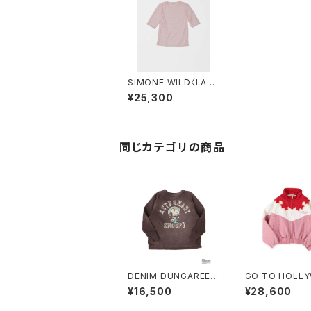
SIMONE WILD〈LACE
TESS TEE〉
¥25,300
同じカテゴリの商品
DENIM DUNGAREE
GO TO HOLL
墨黒〈Vintage Cotton
D 〈Folklore Ny
¥16,500
¥28,600
Jersey SNOOPY AS
acket〉RED
TRONAUT Tee〉