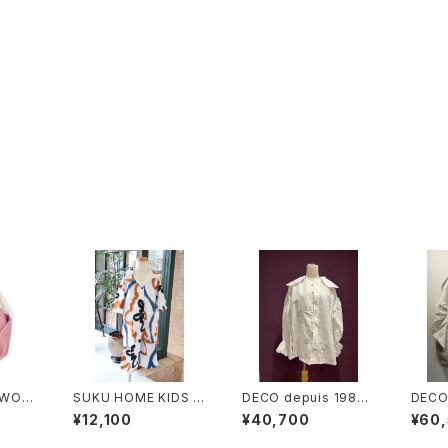
YWOO
SUKU HOME KIDS R
DECO depuis 1985
DECO
lon J
hythm
〈HEMP COTTON LA
〈CHE
¥12,100
¥40,700
¥60
CE SHIRTS〉
R〉