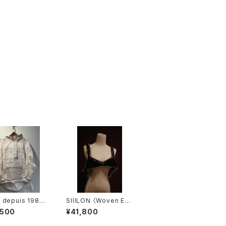
 depuis 1985
SIIILON 〈Woven Ed
CK JQ JUMPE
ge bustier〉
,500
¥41,800