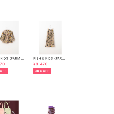
S 〈FARM B
FISH & KIDS 〈FARM
E〉
PANTS〉
470
¥8,470
OFF
30%OFF