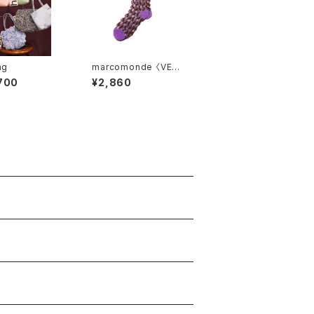
ag
marcomonde 〈VENI
CE pattern〉07
700
¥2,860