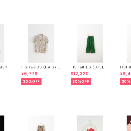
AISY F
FISH&KIDS 〈DAISY F
FISH&KIDS 〈GREEN
FISH&KID
T〉
LOWER SHIRT〉
COURDORY〉
LOUS
¥6,776
¥12,320
¥8,
30%OFF
30%OFF
30%