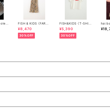
iolet〉
FISH & KIDS 〈FARM
FISH&KIDS 〈T-SHIR
hai:b
PANTS〉
T〉off white
¥8,470
¥5,390
¥18,
30%OFF
30%OFF