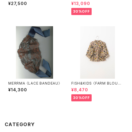
HWORK DRESS〉
¥27,500
¥13,090
30%OFF
MERRMA 〈LACE BANDEAU〉
FISH&KIDS 〈FARM BLOUS
E〉
¥14,300
¥8,470
30%OFF
CATEGORY