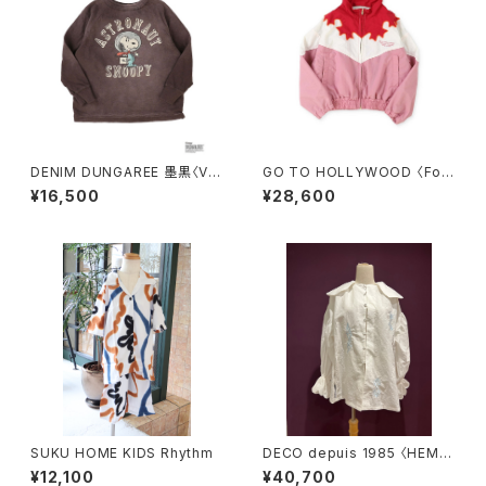
DENIM DUNGAREE 墨黒〈Vin
GO TO HOLLYWOOD 〈Folk
tage Cotton Jersey SNOO
lore Nylon Jacket〉RED
¥16,500
¥28,600
PY ASTRONAUT Tee〉
SUKU HOME KIDS Rhythm
DECO depuis 1985 〈HEMP
COTTON LACE SHIRTS〉
¥12,100
¥40,700