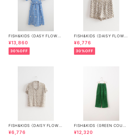
FISH&KIDS 〈DASY FLOWER
FISH&KIDS 〈DAISY FLOWE
S DRESS〉
R SHORT〉
¥13,860
¥6,776
30%OFF
30%OFF
FISH&KIDS 〈DAISY FLOWE
FISH&KIDS 〈GREEN COURD
R SHIRT〉
ORY〉
¥6,776
¥12,320