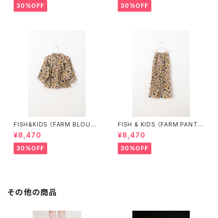
30%OFF
30%OFF
FISH&KIDS 〈FARM BLOUS
FISH & KIDS 〈FARM PANT
E〉
S〉
¥8,470
¥8,470
30%OFF
30%OFF
その他の商品