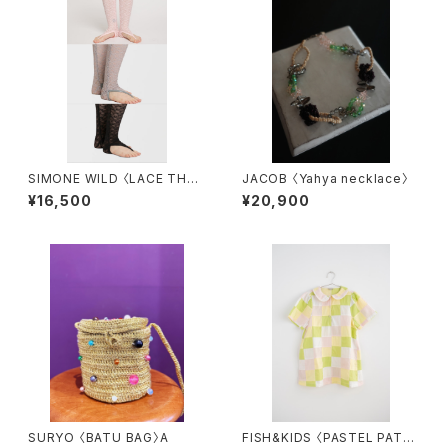
SIMONE WILD 〈LACE THO
JACOB 〈Yahya necklace〉
NG SOCKS〉
¥16,500
¥20,900
SURYO 〈BATU BAG〉A
FISH&KIDS 〈PASTEL PATC