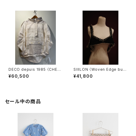
DECO depuis 1985 〈CHEC
SIIILON 〈Woven Edge bust
K JQ JUMPER〉
ier〉
¥60,500
¥41,800
セール中の商品