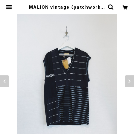
MALION vintage 〈patchwork b
order vest〉 | trava