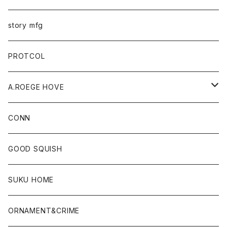
story mfg
PROTCOL
A.ROEGE HOVE
CONN
CONN
GOOD SQUISH
SUKU HOME
ORNAMENT&CRIME