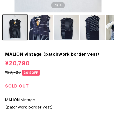
1
/8
MALION vintage 〈patchwork border vest〉
¥20,790
¥29,700
30%OFF
SOLD OUT
MALION vintage
〈patchwork border vest〉