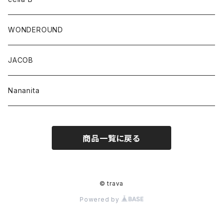
WONDEROUND
JACOB
Nananita
商品一覧に戻る
© trava
Powered by