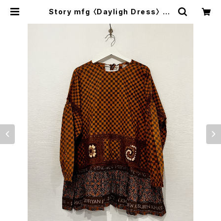
Story mfg 〈Dayligh Dress〉 | t
rava