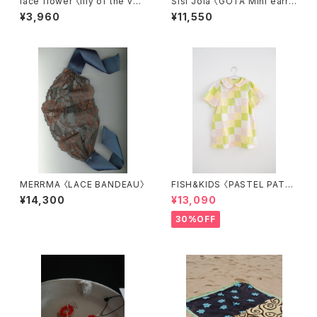
lace flower 〈lily of the vall
Sisi Joia 〈GOTA Mini earrin
ey〉
g〉
¥3,960
¥11,550
MERRMA 〈LACE BANDEAU〉
FISH&KIDS 〈PASTEL PATC
HWORK DRESS〉
¥14,300
¥13,090
30%OFF