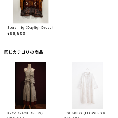
Story mfg 〈Dayligh Dress〉
¥96,800
同じカテゴリの商品
KkCo 〈PACK DRESS〉
FISH&KIDS 〈FLOWERS RO
MANTIC DRESS〉