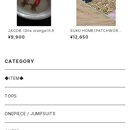
JACOB 〈Dila orange〉5.5
SUKU HOME〈PATCHWORK
BEACH SARONG〉
¥9,900
¥12,650
CATEGORY
◆ITEM◆
TOPS
ONEPIECE / JUMPSUITS