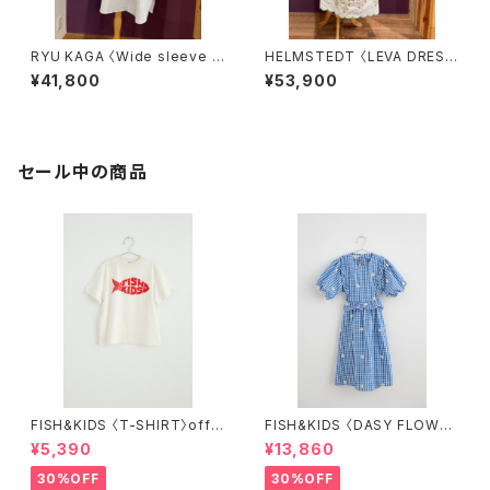
RYU KAGA 〈Wide sleeve s
HELMSTEDT 〈LEVA DRES
tripe shirts〉
S〉
¥41,800
¥53,900
セール中の商品
FISH&KIDS 〈T-SHIRT〉off
FISH&KIDS 〈DASY FLOWER
white
S DRESS〉
¥5,390
¥13,860
30%OFF
30%OFF