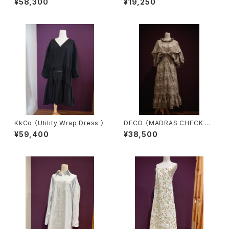
¥58,300
¥19,250
KkCo 〈Utility Wrap Dress 〉
DECO 〈MADRAS CHECK O
NEPIECE〉
¥59,400
¥38,500