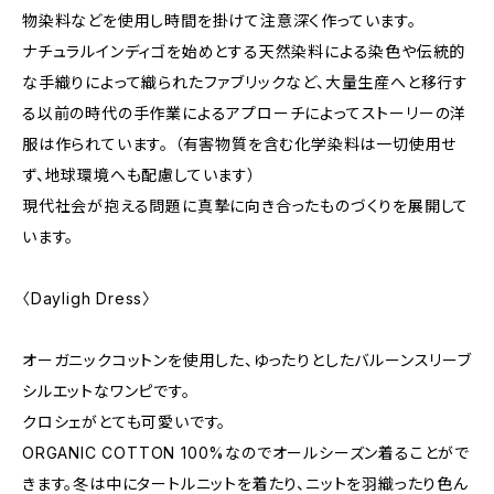
物染料などを使用し時間を掛けて注意深く作っています。
ナチュラルインディゴを始めとする天然染料による染色や伝統的
な手織りによって織られたファブリックなど、大量生産へと移行す
る以前の時代の手作業によるアプローチによってストーリーの洋
服は作られています。 （有害物質を含む化学染料は一切使用せ
ず、地球環境へも配慮しています）
現代社会が抱える問題に真摯に向き合ったものづくりを展開して
います。
〈Dayligh Dress〉
オーガニックコットンを使用した、ゆったりとしたバルーンスリーブ
シルエットなワンピです。
クロシェがとても可愛いです。
ORGANIC COTTON 100%なのでオールシーズン着ることがで
きます。冬は中にタートルニットを着たり、ニットを羽織ったり色ん