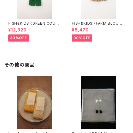
FISH&KIDS 〈GREEN COURD
FISH&KIDS 〈FARM BLOUS
ORY〉
E〉
¥12,320
¥8,470
30%OFF
30%OFF
その他の商品