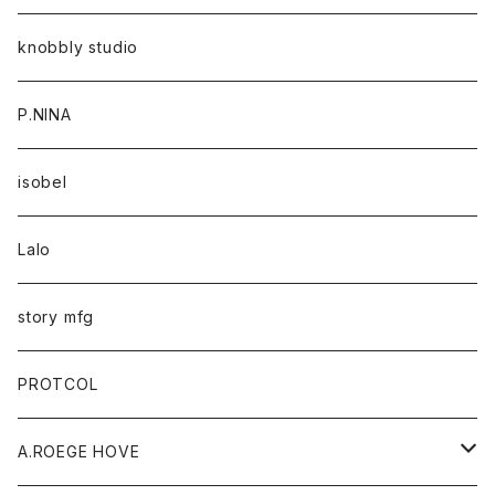
knobbly studio
P.NINA
isobel
Lalo
story mfg
PROTCOL
A.ROEGE HOVE