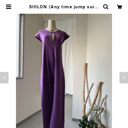
SIIILON 〈Any time jump suit〉
| trava