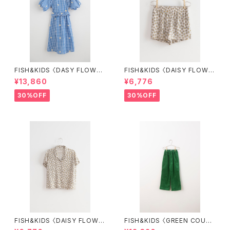
FISH&KIDS 〈DASY FLOWER
FISH&KIDS 〈DAISY FLOWE
S DRESS〉
R SHORT〉
¥13,860
¥6,776
30%OFF
30%OFF
FISH&KIDS 〈DAISY FLOWE
FISH&KIDS 〈GREEN COURD
R SHIRT〉
ORY〉