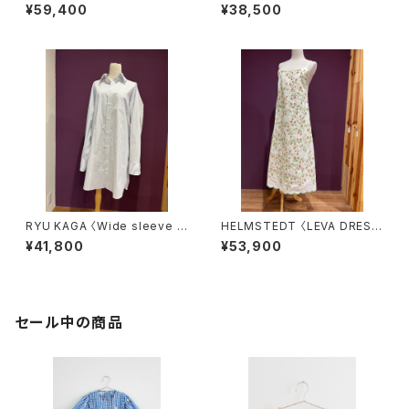
NEPIECE〉
¥59,400
¥38,500
RYU KAGA 〈Wide sleeve s
HELMSTEDT 〈LEVA DRES
tripe shirts〉
S〉
¥41,800
¥53,900
セール中の商品