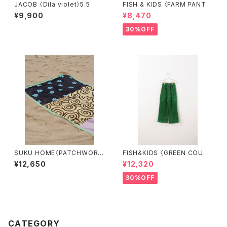
JACOB 〈Dila violet〉5.5
FISH & KIDS 〈FARM PANT
S〉
¥9,900
¥8,470
30%OFF
SUKU HOME〈PATCHWORK
FISH&KIDS 〈GREEN COURD
BEACH SARONG〉
ORY〉
¥12,650
¥12,320
30%OFF
CATEGORY