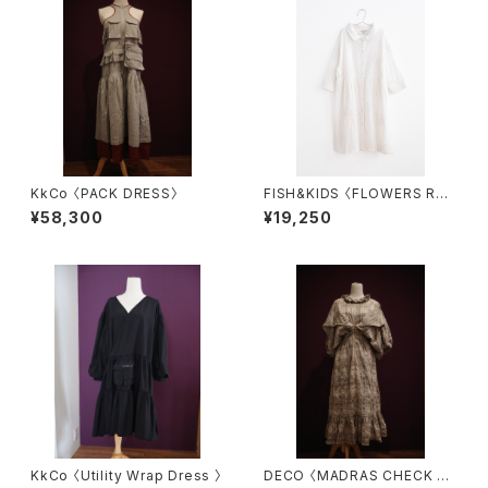
KkCo 〈PACK DRESS〉
FISH&KIDS 〈FLOWERS RO
MANTIC DRESS〉
¥58,300
¥19,250
KkCo 〈Utility Wrap Dress 〉
DECO 〈MADRAS CHECK O