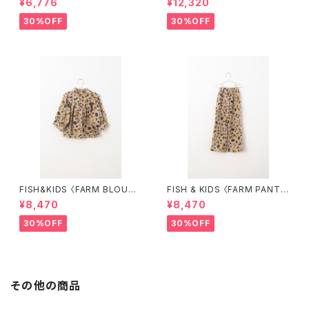
¥6,776
¥12,320
30%OFF
30%OFF
FISH&KIDS 〈FARM BLOUS
FISH & KIDS 〈FARM PANT
E〉
S〉
¥8,470
¥8,470
30%OFF
30%OFF
その他の商品