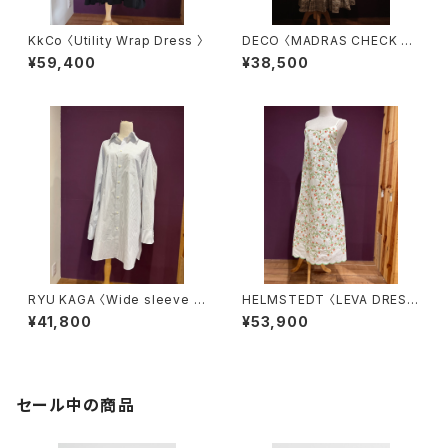
KkCo 〈Utility Wrap Dress 〉
DECO 〈MADRAS CHECK O
NEPIECE〉
¥59,400
¥38,500
RYU KAGA 〈Wide sleeve s
HELMSTEDT 〈LEVA DRES
tripe shirts〉
S〉
¥41,800
¥53,900
セール中の商品