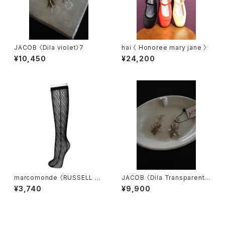
JACOB 〈Dila violet〉7
hai 〈 Honoree mary jane 〉
¥10,450
¥24,200
marcomonde 〈RUSSELL S
JACOB 〈Dila Transparent〉
OCKS〉
5.5
¥3,740
¥9,900