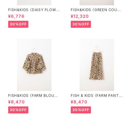
FISH&KIDS 〈DAISY FLOWE
FISH&KIDS 〈GREEN COURD
R SHIRT〉
ORY〉
¥6,776
¥12,320
30%OFF
30%OFF
FISH&KIDS 〈FARM BLOUS
FISH & KIDS 〈FARM PANT
E〉
S〉
¥8,470
¥8,470
30%OFF
30%OFF