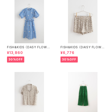
FISH&KIDS 〈DASY FLOWER
FISH&KIDS 〈DAISY FLOWE
S DRESS〉
R SHORT〉
¥13,860
¥6,776
30%OFF
30%OFF