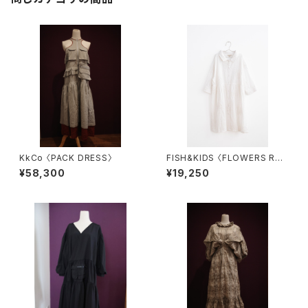
KkCo 〈PACK DRESS〉
FISH&KIDS 〈FLOWERS RO
MANTIC DRESS〉
¥58,300
¥19,250