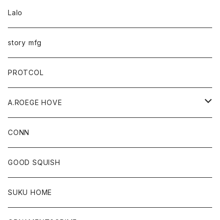
Lalo
story mfg
PROTCOL
A.ROEGE HOVE
CONN
CONN
GOOD SQUISH
SUKU HOME