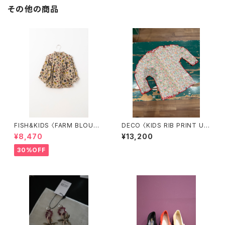
その他の商品
FISH&KIDS 〈FARM BLOUS
DECO 〈KIDS RIB PRINT UN
E〉
EUNE TOPS〉
¥8,470
¥13,200
30%OFF