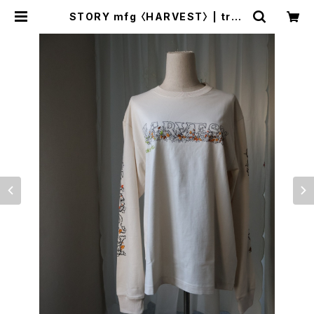
STORY mfg 〈HARVEST〉 | trav
a