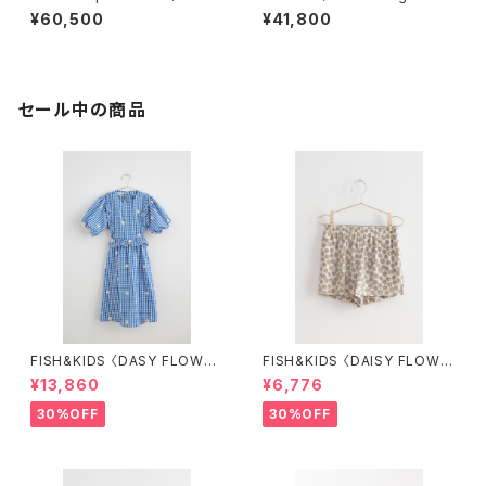
K JQ JUMPER〉
ier〉
¥60,500
¥41,800
セール中の商品
FISH&KIDS 〈DASY FLOWER
FISH&KIDS 〈DAISY FLOWE
S DRESS〉
R SHORT〉
¥13,860
¥6,776
30%OFF
30%OFF