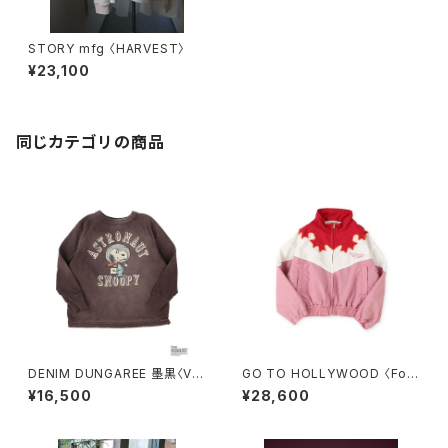
STORY mfg 〈HARVEST〉
¥23,100
同じカテゴリの商品
DENIM DUNGAREE 墨黒〈Vin
GO TO HOLLYWOOD 〈Folk
tage Cotton Jersey SNOO
lore Nylon Jacket〉RED
¥16,500
¥28,600
PY ASTRONAUT Tee〉