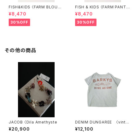
FISH&KIDS 〈FARM BLOUS
FISH & KIDS 〈FARM PANT
E〉
S〉
¥8,470
¥8,470
30%OFF
30%OFF
その他の商品
JACOB 〈Dila Amethyste
DENIM DUNGAREE 〈vinta
ge cotton jersey BARKYS
¥20,900
¥12,100
Tee