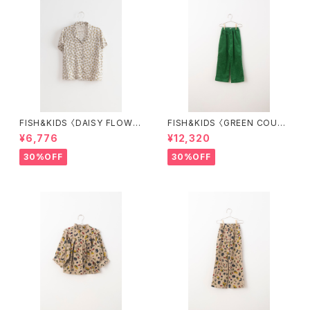
FISH&KIDS 〈DAISY FLOWE
FISH&KIDS 〈GREEN COURD
R SHIRT〉
ORY〉
¥6,776
¥12,320
30%OFF
30%OFF