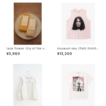
lace flower 〈lily of the vall
museum neu 〈Patti Smith T
ey〉
ank〉
¥3,960
¥13,200