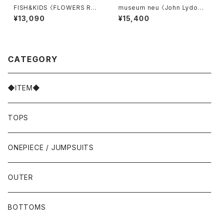
FISH&KIDS 〈FLOWERS RO
museum neu 〈John Lydon
MANTIC BLOUSE〉
T-shirt〉
¥13,090
¥15,400
CATEGORY
◆ITEM◆
TOPS
ONEPIECE / JUMPSUITS
OUTER
BOTTOMS