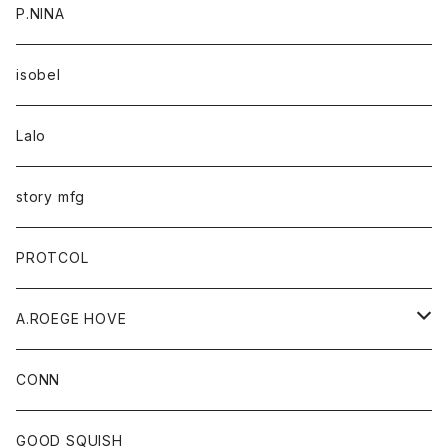
P.NINA
isobel
Lalo
story mfg
PROTCOL
A.ROEGE HOVE
CONN
CONN
GOOD SQUISH