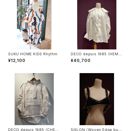
SUKU HOME KIDS Rhythm
DECO depuis 1985 〈HEMP
COTTON LACE SHIRTS〉
¥12,100
¥40,700
DECO depuis 1985 〈CHEC
SIIILON 〈Woven Edge bust