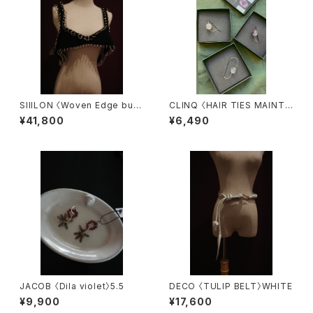
SIIILON 〈Woven Edge bust
CLINQ 〈HAIR TIES MAINTE
ier〉
NANCE〉
¥41,800
¥6,490
JACOB 〈Dila violet〉5.5
DECO 〈TULIP BELT〉WHITE
¥9,900
¥17,600