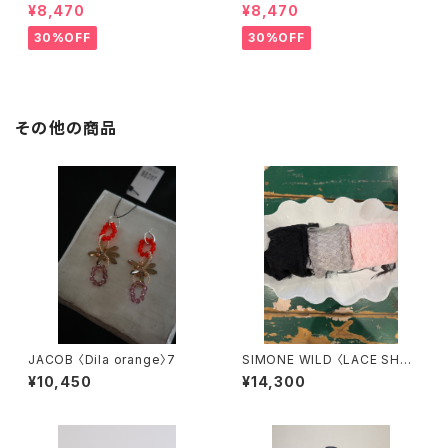
E〉
S〉
¥8,470
¥8,470
30%OFF
30%OFF
その他の商品
JACOB 〈Dila orange〉7
SIMONE WILD 〈LACE SHOR
T THONG SOCKS〉
¥10,450
¥14,300