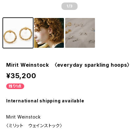
1
/3
Mirit Weinstock 〈everyday sparkling hoops〉
¥35,200
残り1点
International shipping available
Mirit Weinstock
〈ミリット ウェインストック〉