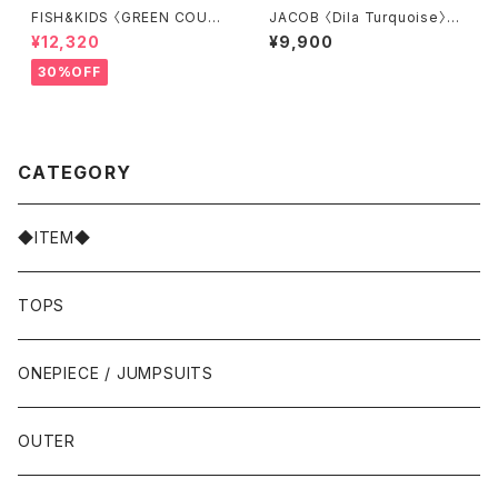
FISH&KIDS 〈GREEN COURD
JACOB 〈Dila Turquoise〉5.
ORY〉
5
¥12,320
¥9,900
30%OFF
CATEGORY
◆ITEM◆
TOPS
ONEPIECE / JUMPSUITS
OUTER