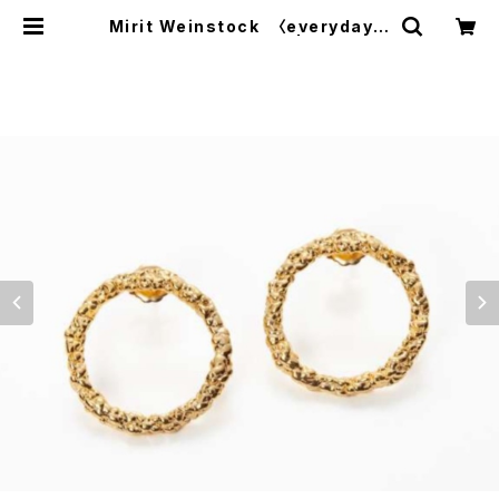
Mirit Weinstock 〈everyday s
parkling hoops〉 | trava