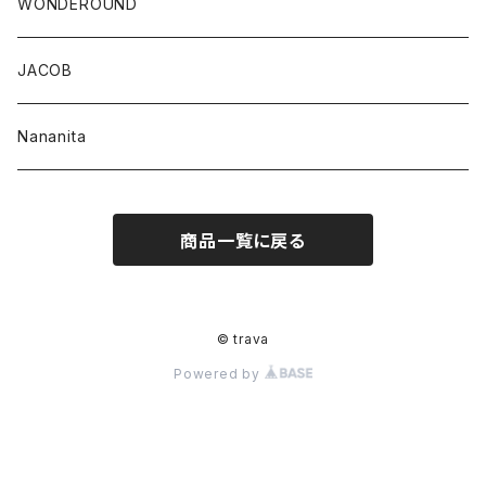
WONDEROUND
JACOB
Nananita
商品一覧に戻る
© trava
Powered by