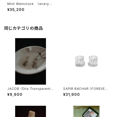
Mirit Weinstock 〈everyda
y sparkling hoops〉
¥35,200
同じカテゴリの商品
JACOB 〈Dila Transparent〉
SAPIR BACHAR 〈FOREVER
5.5
MINI HOOPS 〉
¥9,900
¥31,900