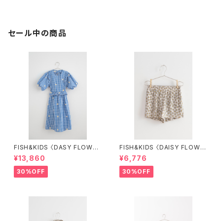
セール中の商品
FISH&KIDS 〈DASY FLOWER
FISH&KIDS 〈DAISY FLOWE
S DRESS〉
R SHORT〉
¥13,860
¥6,776
30%OFF
30%OFF