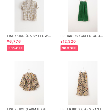
FISH&KIDS 〈DAISY FLOWE
FISH&KIDS 〈GREEN COURD
R SHIRT〉
ORY〉
¥6,776
¥12,320
30%OFF
30%OFF
FISH&KIDS 〈FARM BLOUS
FISH & KIDS 〈FARM PANT