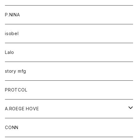
P.NINA
isobel
Lalo
story mfg
PROTCOL
A.ROEGE HOVE
CONN
CONN