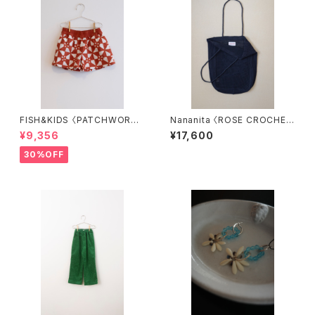
FISH&KIDS 〈PATCHWORK
Nananita 〈ROSE CROCHET
SHORT〉
BAG〉BLACK
¥9,356
¥17,600
30%OFF