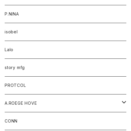
P.NINA
isobel
Lalo
story mfg
PROTCOL
A.ROEGE HOVE
CONN
CONN