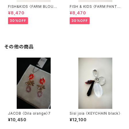
FISH&KIDS 〈FARM BLOUS
FISH & KIDS 〈FARM PANT
E〉
S〉
¥8,470
¥8,470
30%OFF
30%OFF
その他の商品
JACOB 〈Dila orange〉7
Sisi joia 〈KEYCHAIN black〉
¥10,450
¥12,100