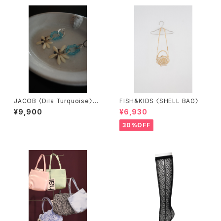
JACOB 〈Dila Turquoise〉5.
FISH&KIDS 〈SHELL BAG〉
5
¥9,900
¥6,930
30%OFF