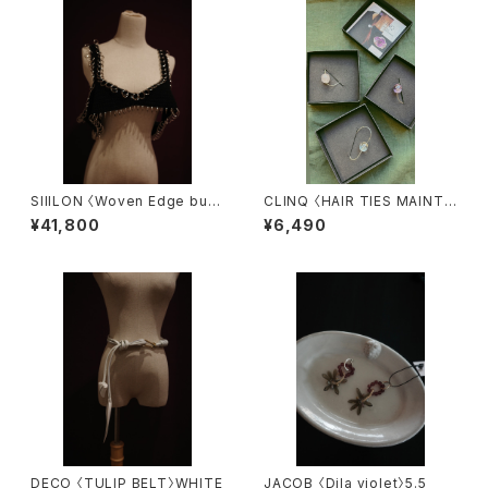
SIIILON 〈Woven Edge bust
CLINQ 〈HAIR TIES MAINTE
ier〉
NANCE〉
¥41,800
¥6,490
DECO 〈TULIP BELT〉WHITE
JACOB 〈Dila violet〉5.5