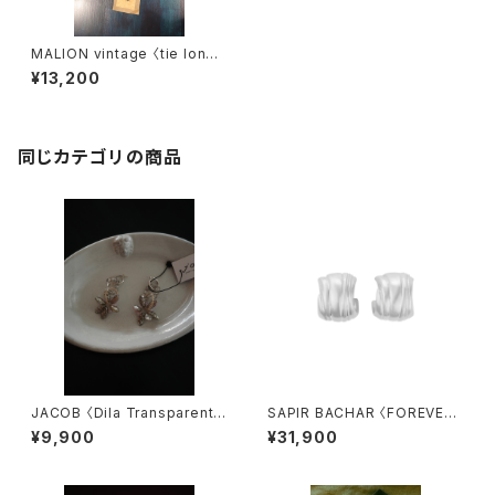
MALION vintage 〈tie long
choker〉
¥13,200
同じカテゴリの商品
JACOB 〈Dila Transparent〉
SAPIR BACHAR 〈FOREVER
5.5
MINI HOOPS 〉
¥9,900
¥31,900