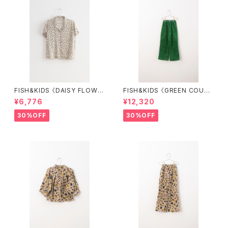
FISH&KIDS 〈DAISY FLOWE
FISH&KIDS 〈GREEN COURD
R SHIRT〉
ORY〉
¥6,776
¥12,320
30%OFF
30%OFF