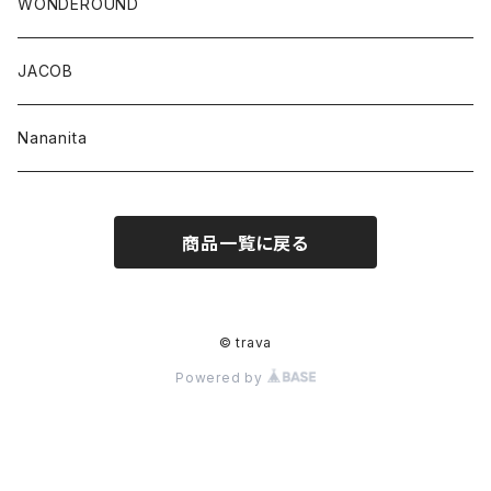
WONDEROUND
JACOB
Nananita
商品一覧に戻る
© trava
Powered by