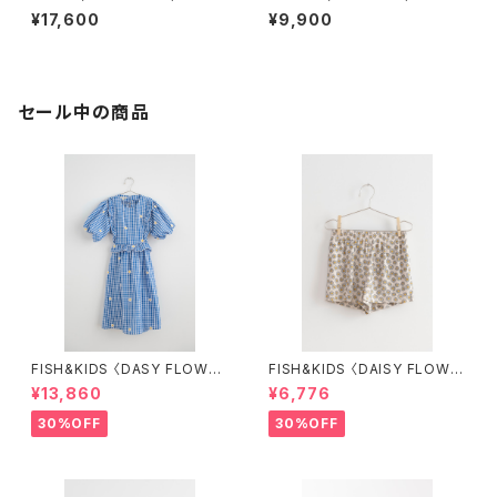
¥17,600
¥9,900
セール中の商品
FISH&KIDS 〈DASY FLOWER
FISH&KIDS 〈DAISY FLOWE
S DRESS〉
R SHORT〉
¥13,860
¥6,776
30%OFF
30%OFF