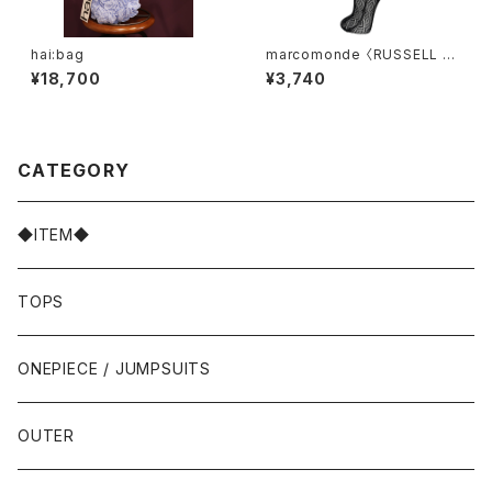
hai:bag
marcomonde 〈RUSSELL S
OCKS〉
¥18,700
¥3,740
CATEGORY
◆ITEM◆
TOPS
ONEPIECE / JUMPSUITS
OUTER