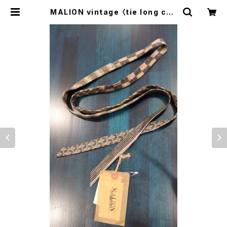
MALION vintage 〈tie long cho
ker〉 | trava