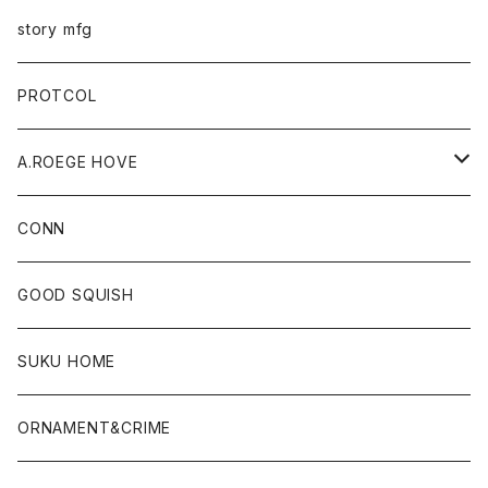
story mfg
PROTCOL
A.ROEGE HOVE
CONN
CONN
GOOD SQUISH
SUKU HOME
ORNAMENT&CRIME