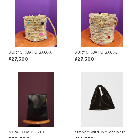
SURYO 〈BATU BAG〉A
SURYO 〈BATU BAG〉B
¥27,500
¥27,500
NOWHOW 〈EEVE〉
simone wild 〈velvet porc
h〉