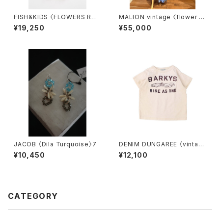
FISH&KIDS 〈FLOWERS RO
MALION vintage 〈flower ra
MANTIC DRESS〉
yon pants〉 blue
¥19,250
¥55,000
JACOB 〈Dila Turquoise〉7
DENIM DUNGAREE 〈vintag
e cotton jersey BARKYS T
¥10,450
¥12,100
ee〉off white
CATEGORY