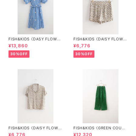
FISH&KIDS 〈DASY FLOWER
FISH&KIDS 〈DAISY FLOWE
S DRESS〉
R SHORT〉
¥13,860
¥6,776
30%OFF
30%OFF
FISH&KIDS 〈DAISY FLOWE
FISH&KIDS 〈GREEN COURD
R SHIRT〉
ORY〉
¥6,776
¥12,320