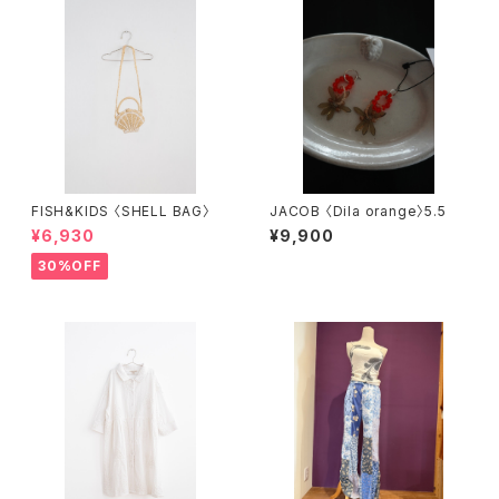
FISH&KIDS 〈SHELL BAG〉
JACOB 〈Dila orange〉5.5
¥6,930
¥9,900
30%OFF