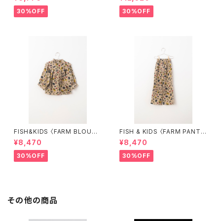
30%OFF
30%OFF
FISH&KIDS 〈FARM BLOUS
FISH & KIDS 〈FARM PANT
E〉
S〉
¥8,470
¥8,470
30%OFF
30%OFF
その他の商品