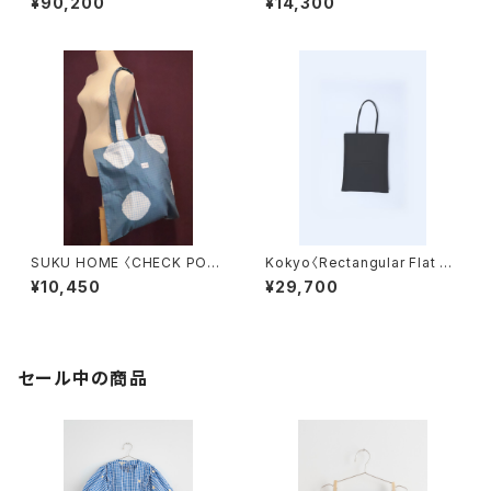
¥90,200
¥14,300
SUKU HOME 〈CHECK POLK
Kokyo〈Rectangular Flat Lo
A TOTE BAG〉
ng Bag〉BLACK
¥10,450
¥29,700
セール中の商品