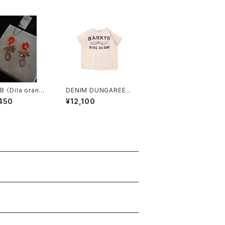
 〈Dila orang
DENIM DUNGAREE
〈vintage cotton jers
450
¥12,100
ey BARKYS Tee〉off
white