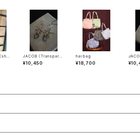
〈she
JACOB 〈Transparen
hai:bag
JACOB
op〉
t〉7
e〉7
¥10,450
¥18,700
¥10,