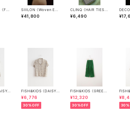
O
SIIILON 〈Woven Ed
CLINQ 〈HAIR TIES
DECO 〈TULIP BEL
HOOPS
ge bustier〉
MAINTENANCE〉
WHIT
¥41,800
¥6,490
¥17,
AISY F
FISH&KIDS 〈DAISY F
FISH&KIDS 〈GREEN
FISH&KID
T〉
LOWER SHIRT〉
COURDORY〉
LOUS
¥6,776
¥12,320
¥8,
30%OFF
30%OFF
30%