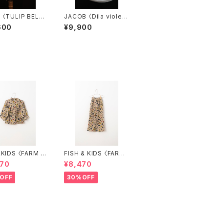
T〉
JACOB 〈Dila violet〉
E
5.5
600
¥9,900
S 〈FARM B
FISH & KIDS 〈FARM
E〉
PANTS〉
470
¥8,470
OFF
30%OFF