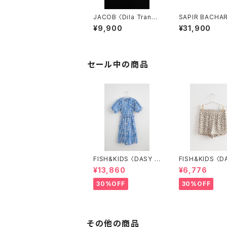
JACOB 〈Dila Transp
SAPIR BACHAR 〈F
arent〉5.5
REVER MINI 
¥9,900
¥31,900
〉
セール中の商品
FISH&KIDS 〈DASY F
FISH&KIDS 〈D
LOWERS DRESS〉
LOWER SHOR
¥13,860
¥6,776
30%OFF
30%OFF
その他の商品