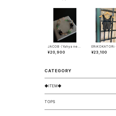
JACOB 〈Yahya neck
ERiKOKATORi 
lace〉
er gater tankt
¥20,900
¥23,100
CATEGORY
◆ITEM◆
TOPS