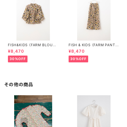
FISH&KIDS 〈FARM BLOUS
FISH & KIDS 〈FARM PANT
E〉
S〉
¥8,470
¥8,470
30%OFF
30%OFF
その他の商品