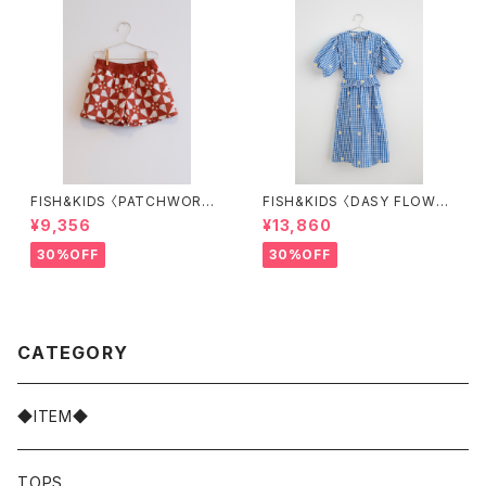
FISH&KIDS 〈PATCHWORK
FISH&KIDS 〈DASY FLOWER
SHORT〉
S DRESS〉
¥9,356
¥13,860
30%OFF
30%OFF
CATEGORY
◆ITEM◆
TOPS