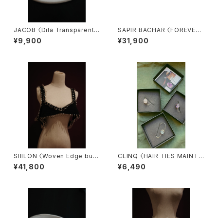
JACOB 〈Dila Transparent〉
SAPIR BACHAR 〈FOREVER
5.5
MINI HOOPS 〉
¥9,900
¥31,900
SIIILON 〈Woven Edge bust
CLINQ 〈HAIR TIES MAINTE
ier〉
NANCE〉
¥41,800
¥6,490