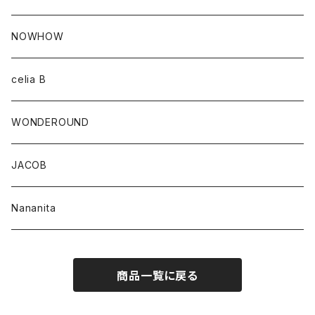
NOWHOW
celia B
WONDEROUND
JACOB
Nananita
商品一覧に戻る