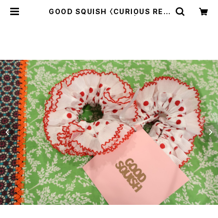
GOOD SQUISH 〈CURIOUS REA
L GOOD LOOKING〉 | trava