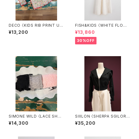
DECO 〈KIDS RIB PRINT UN
FISH&KIDS 〈WHITE FLOWE
EUNE TOPS〉
RS DRESS〉
¥13,200
¥13,860
30%OFF
SIMONE WILD 〈LACE SHOR
SIIILON 〈SHERPA SGILOR
T THONG SOCKS〉
TOPS〉
¥14,300
¥35,200