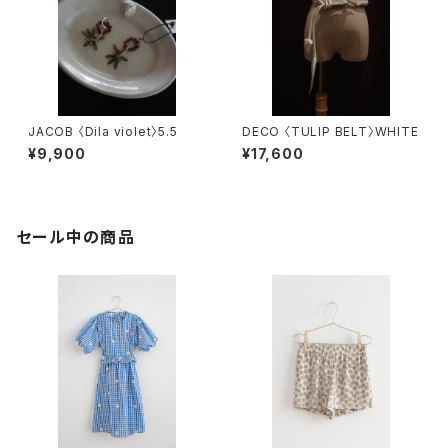
JACOB 〈Dila violet〉5.5
DECO 〈TULIP BELT〉WHITE
¥9,900
¥17,600
セール中の商品