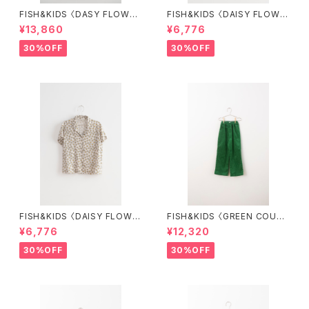
FISH&KIDS 〈DASY FLOWER
FISH&KIDS 〈DAISY FLOWE
S DRESS〉
R SHORT〉
¥13,860
¥6,776
30%OFF
30%OFF
FISH&KIDS 〈DAISY FLOWE
FISH&KIDS 〈GREEN COURD
R SHIRT〉
ORY〉
¥6,776
¥12,320
30%OFF
30%OFF