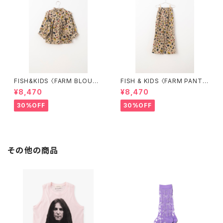
FISH&KIDS 〈FARM BLOUS
FISH & KIDS 〈FARM PANT
E〉
S〉
¥8,470
¥8,470
30%OFF
30%OFF
その他の商品