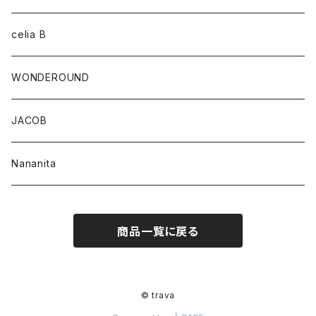
celia B
WONDEROUND
JACOB
Nananita
商品一覧に戻る
© trava