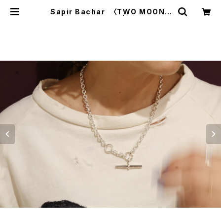
Sapir Bachar 〈TWO MOONS
NECKLACE〉 | trava