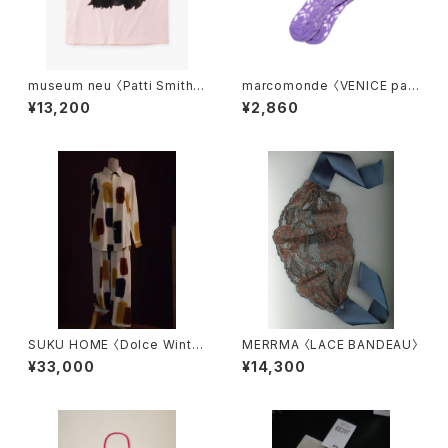
museum neu 〈Patti Smith T
marcomonde 〈VENICE patt
ank〉
ern〉06
¥13,200
¥2,860
SUKU HOME 〈Dolce Winter
MERRMA 〈LACE BANDEAU〉
Pyjamas〉
¥33,000
¥14,300