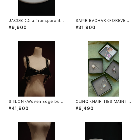
JACOB 〈Dila Transparent〉
SAPIR BACHAR 〈FOREVER
5.5
MINI HOOPS 〉
¥9,900
¥31,900
SIIILON 〈Woven Edge bust
CLINQ 〈HAIR TIES MAINTE
ier〉
NANCE〉
¥41,800
¥6,490