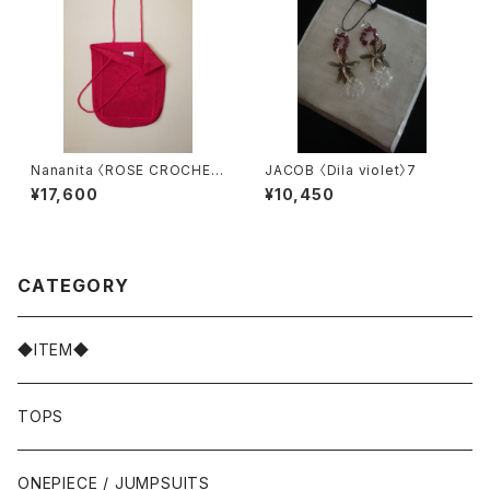
Nananita 〈ROSE CROCHET
JACOB 〈Dila violet〉7
BAG〉RUBY
¥17,600
¥10,450
CATEGORY
◆ITEM◆
TOPS
ONEPIECE / JUMPSUITS