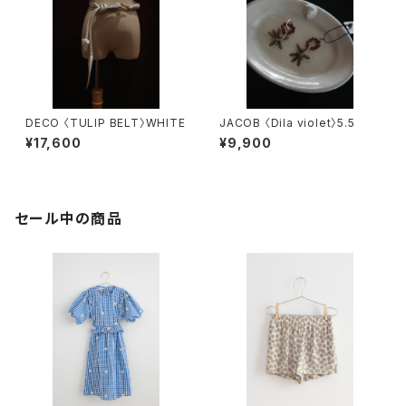
DECO 〈TULIP BELT〉WHITE
JACOB 〈Dila violet〉5.5
¥17,600
¥9,900
セール中の商品