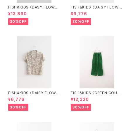
FISH&KIDS 〈DASY FLOWER
FISH&KIDS 〈DAISY FLOWE
S DRESS〉
R SHORT〉
¥13,860
¥6,776
30%OFF
30%OFF
FISH&KIDS 〈DAISY FLOWE
FISH&KIDS 〈GREEN COURD
R SHIRT〉
ORY〉
¥6,776
¥12,320
30%OFF
30%OFF