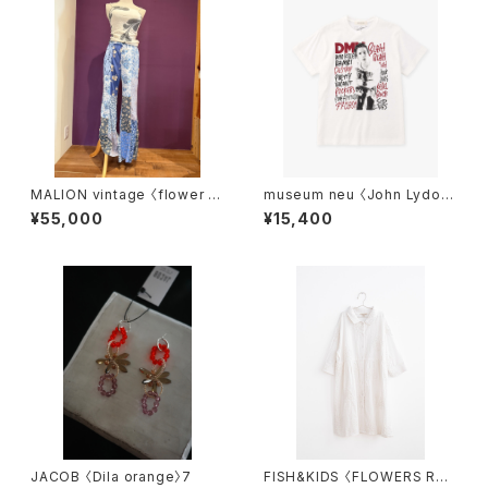
MALION vintage 〈flower ra
museum neu 〈John Lydon
yon pants〉 blue
T-shirt〉
¥55,000
¥15,400
JACOB 〈Dila orange〉7
FISH&KIDS 〈FLOWERS RO