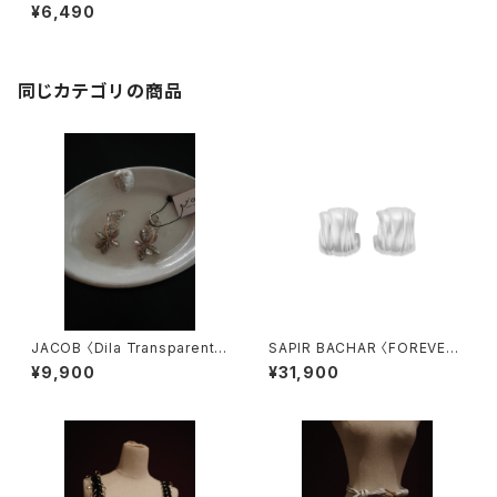
NANCE〉
¥6,490
同じカテゴリの商品
JACOB 〈Dila Transparent〉
SAPIR BACHAR 〈FOREVER
5.5
MINI HOOPS 〉
¥9,900
¥31,900