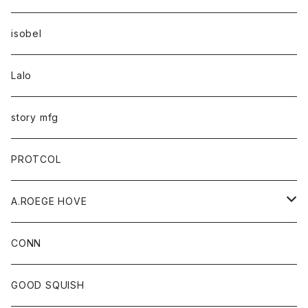
isobel
Lalo
story mfg
PROTCOL
A.ROEGE HOVE
CONN
CONN
GOOD SQUISH