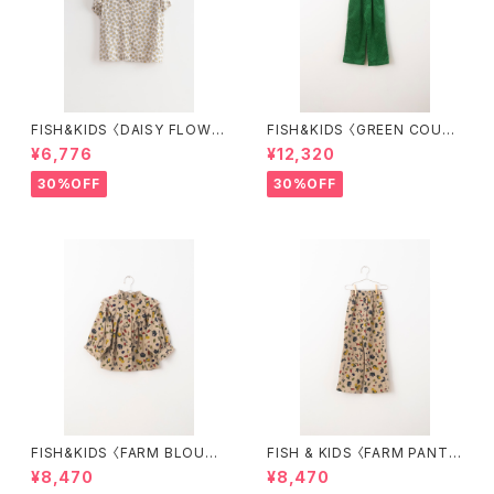
FISH&KIDS 〈DAISY FLOWE
FISH&KIDS 〈GREEN COURD
R SHIRT〉
ORY〉
¥6,776
¥12,320
30%OFF
30%OFF
FISH&KIDS 〈FARM BLOUS
FISH & KIDS 〈FARM PANT
E〉
S〉
¥8,470
¥8,470