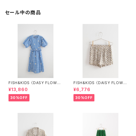
セール中の商品
FISH&KIDS 〈DASY FLOWER
FISH&KIDS 〈DAISY FLOWE
S DRESS〉
R SHORT〉
¥13,860
¥6,776
30%OFF
30%OFF