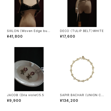
SIIILON 〈Woven Edge bust
DECO 〈TULIP BELT〉WHITE
ier〉
¥41,800
¥17,600
JACOB 〈Dila violet〉5.5
SAPIR BACHAR 〈UNION CH
OKER gold〉
¥9,900
¥134,200