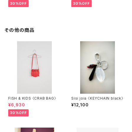
30%OFF
30%OFF
その他の商品
FISH & KIDS 〈CRAB BAG〉
Sisi joia 〈KEYCHAIN black〉
¥6,930
¥12,100
30%OFF