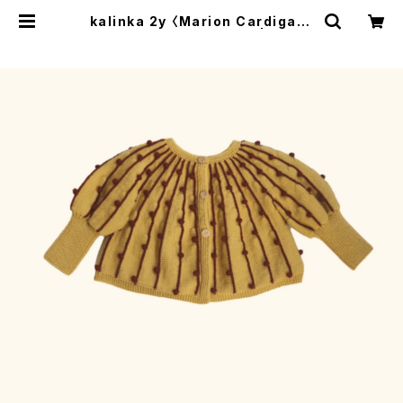
kalinka 2y 〈Marion Cardigan〉
Sunbeam/Chestnut | trava