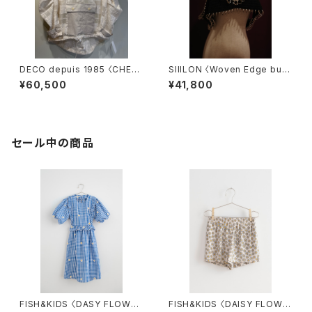
DECO depuis 1985 〈CHEC
SIIILON 〈Woven Edge bust
K JQ JUMPER〉
ier〉
¥60,500
¥41,800
セール中の商品
FISH&KIDS 〈DASY FLOWER
FISH&KIDS 〈DAISY FLOWE