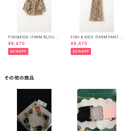
FISH&KIDS 〈FARM BLOUS
FISH & KIDS 〈FARM PANT
E〉
S〉
¥8,470
¥8,470
30%OFF
30%OFF
その他の商品