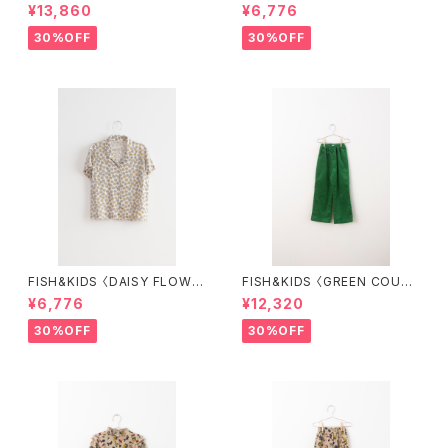
S DRESS〉
R SHORT〉
¥13,860
¥6,776
30%OFF
30%OFF
FISH&KIDS 〈DAISY FLOWE
FISH&KIDS 〈GREEN COURD
R SHIRT〉
ORY〉
¥6,776
¥12,320
30%OFF
30%OFF