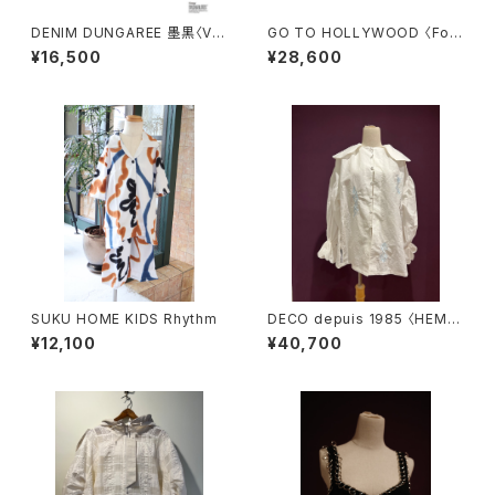
DENIM DUNGAREE 墨黒〈Vin
GO TO HOLLYWOOD 〈Folk
tage Cotton Jersey SNOO
lore Nylon Jacket〉RED
¥16,500
¥28,600
PY ASTRONAUT Tee〉
SUKU HOME KIDS Rhythm
DECO depuis 1985 〈HEMP
COTTON LACE SHIRTS〉
¥12,100
¥40,700