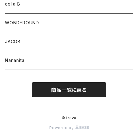
celia B
WONDEROUND
JACOB
Nananita
商品一覧に戻る
© trava
Powered by