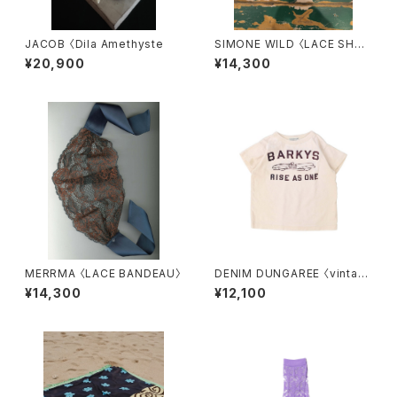
JACOB 〈Dila Amethyste
SIMONE WILD 〈LACE SHOR
T THONG SOCKS〉
¥20,900
¥14,300
MERRMA 〈LACE BANDEAU〉
DENIM DUNGAREE 〈vintag
e cotton jersey BARKYS T
¥14,300
¥12,100
ee〉off white