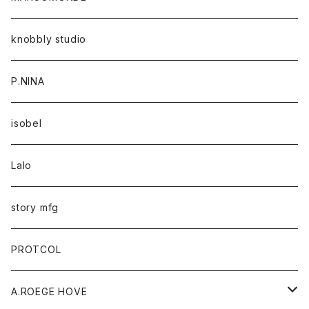
knobbly studio
P.NINA
isobel
Lalo
story mfg
PROTCOL
A.ROEGE HOVE