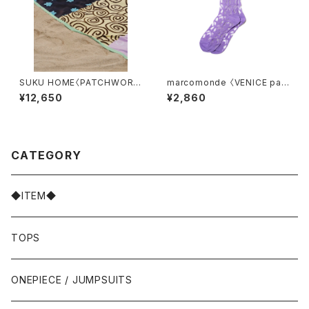
SUKU HOME〈PATCHWORK
marcomonde 〈VENICE patt
BEACH SARONG〉
ern〉06
¥12,650
¥2,860
CATEGORY
◆ITEM◆
TOPS
ONEPIECE / JUMPSUITS