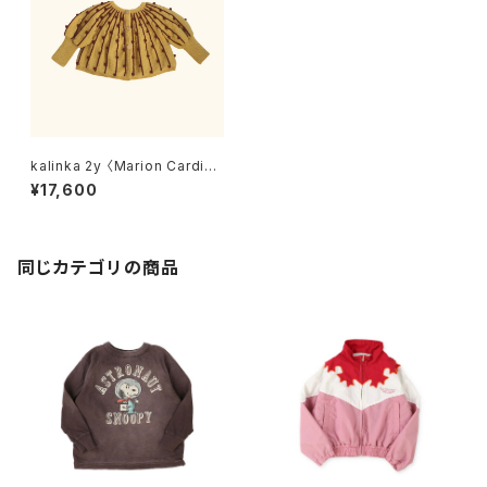
kalinka 2y 〈Marion Cardiga
n〉Sunbeam/Chestnut
¥17,600
同じカテゴリの商品