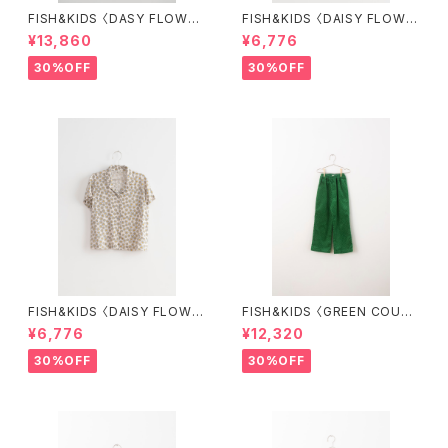
FISH&KIDS 〈DASY FLOWER
FISH&KIDS 〈DAISY FLOWE
S DRESS〉
R SHORT〉
¥13,860
¥6,776
30%OFF
30%OFF
FISH&KIDS 〈DAISY FLOWE
FISH&KIDS 〈GREEN COURD
R SHIRT〉
ORY〉
¥6,776
¥12,320
30%OFF
30%OFF