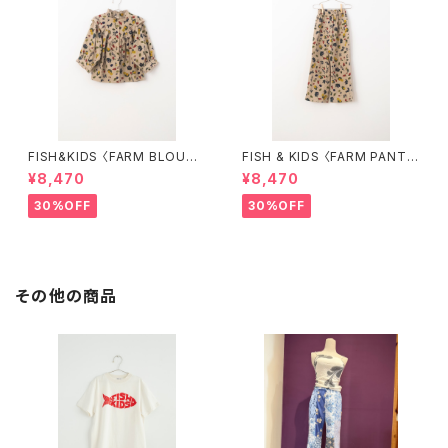
FISH&KIDS 〈FARM BLOUS
FISH & KIDS 〈FARM PANT
E〉
S〉
¥8,470
¥8,470
30%OFF
30%OFF
その他の商品