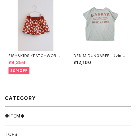
FISH&KIDS 〈PATCHWORK
DENIM DUNGAREE 〈vinta
SHORT〉
ge cotton jersey BARKYS
¥9,356
¥12,100
Tee
30%OFF
CATEGORY
◆ITEM◆
TOPS