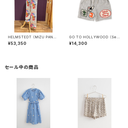
HELMSTEDT 〈MIZU PANT
GO TO HOLLYWOOD 〈Sem
S〉
i Balloned Sweatshorts〉
¥53,350
¥14,300
セール中の商品