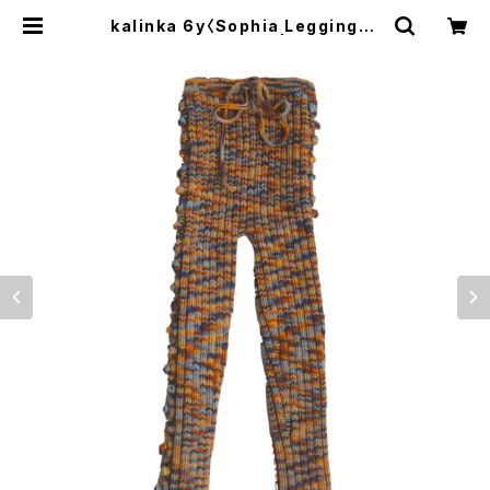
kalinka 6y〈Sophia Leggings〉
Marshmallow | trava