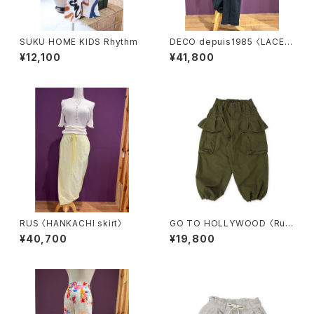
SUKU HOME KIDS Rhythm
DECO depuis1985 〈LACE L
INE PANTS〉
¥12,100
¥41,800
RUS 〈HANKACHI skirt〉
GO TO HOLLYWOOD 〈Ruff
led Flap Pocket Weather C
¥40,700
¥19,800
loth Pants〉