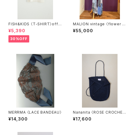
FISH&KIDS 〈T-SHIRT〉off
MALION vintage 〈flower ra
white
yon pants〉 blue
¥5,390
¥55,000
30%OFF
MERRMA 〈LACE BANDEAU〉
Nananita 〈ROSE CROCHET
BAG〉BLACK
¥14,300
¥17,600