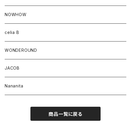
NOWHOW
celia B
WONDEROUND
JACOB
Nananita
商品一覧に戻る