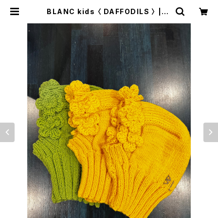
BLANC kids 〈 DAFFODILS 〉 | tr
ava