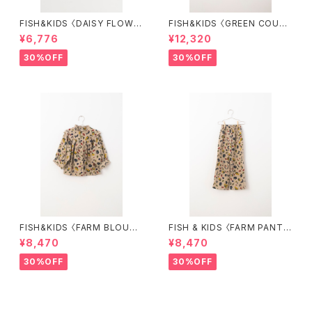
FISH&KIDS 〈DAISY FLOWE
FISH&KIDS 〈GREEN COURD
R SHIRT〉
ORY〉
¥6,776
¥12,320
30%OFF
30%OFF
FISH&KIDS 〈FARM BLOUS
FISH & KIDS 〈FARM PANT
E〉
S〉
¥8,470
¥8,470
30%OFF
30%OFF