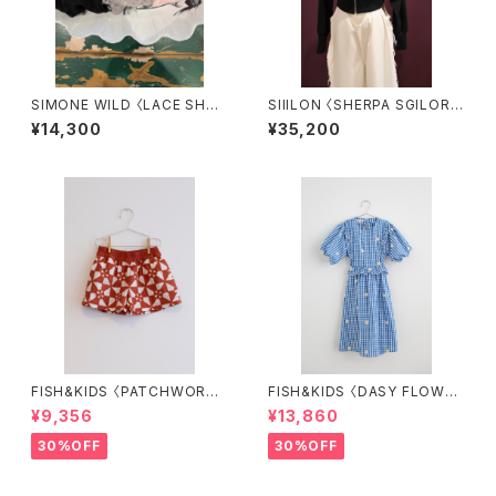
SIMONE WILD 〈LACE SHOR
SIIILON 〈SHERPA SGILOR
T THONG SOCKS〉
TOPS〉
¥14,300
¥35,200
FISH&KIDS 〈PATCHWORK
FISH&KIDS 〈DASY FLOWER
SHORT〉
S DRESS〉
¥9,356
¥13,860
30%OFF
30%OFF