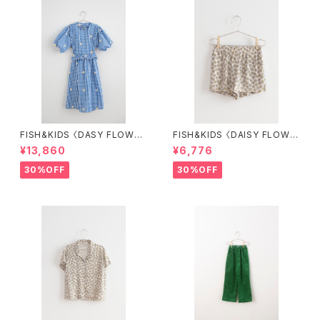
FISH&KIDS 〈DASY FLOWER
FISH&KIDS 〈DAISY FLOWE
S DRESS〉
R SHORT〉
¥13,860
¥6,776
30%OFF
30%OFF