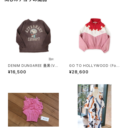
DENIM DUNGAREE 墨黒〈Vin
GO TO HOLLYWOOD 〈Folk
tage Cotton Jersey SNOO
lore Nylon Jacket〉RED
¥16,500
¥28,600
PY ASTRONAUT Tee〉