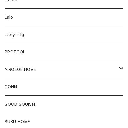
Lalo
story mfg
PROTCOL
A.ROEGE HOVE
CONN
CONN
GOOD SQUISH
SUKU HOME