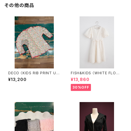
その他の商品
DECO 〈KIDS RIB PRINT UN
FISH&KIDS 〈WHITE FLOWE
EUNE TOPS〉
RS DRESS〉
¥13,200
¥13,860
30%OFF