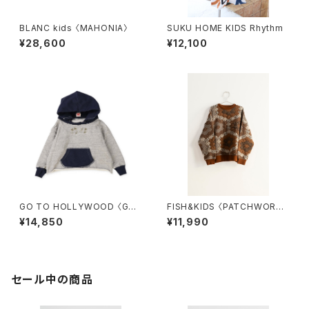
BLANC kids 〈MAHONIA〉
SUKU HOME KIDS Rhythm
¥28,600
¥12,100
GO TO HOLLYWOOD 〈GO
FISH&KIDS 〈PATCHWORK
Sweat Hoodie〉
SWEATER〉
¥14,850
¥11,990
セール中の商品