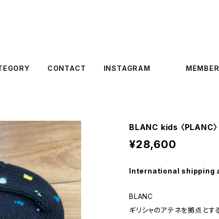
TEGORY
CONTACT
INSTAGRAM
MEMBER
BLANC kids 〈PLANC〉
¥28,600
International shipping 
BLANC
ギリシャのアテネを拠点とす