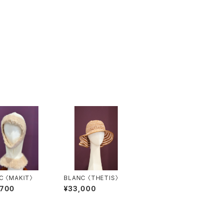
C 〈MAKIT〉
BLANC 〈THETIS〉
,700
¥33,000