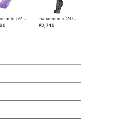
omonde 〈VENI
marcomonde 〈RUS
ttern〉06
SELL SOCKS〉
860
¥3,740