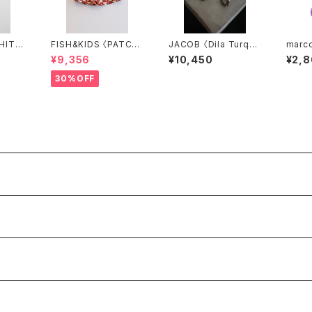
FISH&KIDS 〈PATCH
JACOB 〈Dila Turquo
marc
SS〉
WORK SHORT〉
ise〉7
CE pa
¥9,356
¥10,450
¥2,
30%OFF