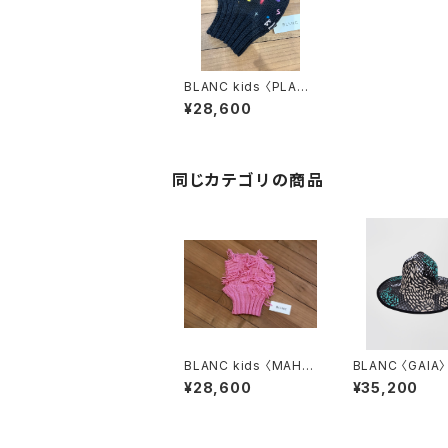
BLANC kids 〈PLAN
C〉
¥28,600
同じカテゴリの商品
BLANC kids 〈MAHO
BLANC 〈GAIA〉
NIA〉
¥28,600
¥35,200