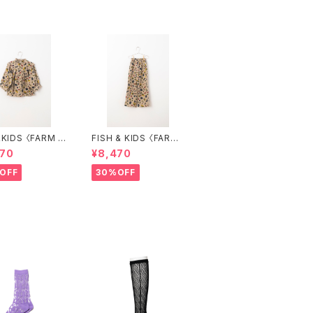
S 〈FARM B
FISH & KIDS 〈FARM
E〉
PANTS〉
470
¥8,470
OFF
30%OFF