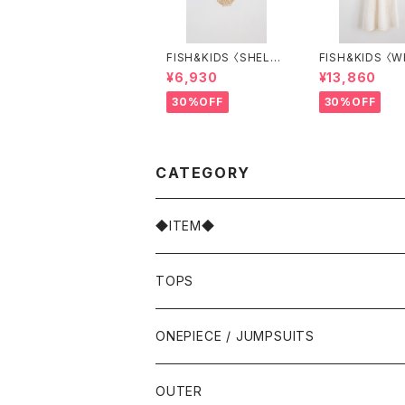
FISH&KIDS 〈SHELL
FISH&KIDS 〈WHITE
BAG〉
FLOWERS DRE
¥6,930
¥13,860
30%OFF
30%OFF
CATEGORY
◆ITEM◆
TOPS
ONEPIECE / JUMPSUITS
OUTER