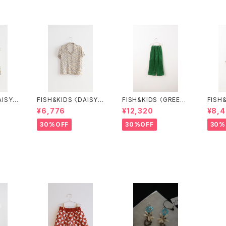
AISY F
FISH&KIDS 〈DAISY F
FISH&KIDS 〈GREEN
FISH&KID
T〉
LOWER SHIRT〉
COURDORY〉
LOUS
¥6,776
¥12,320
¥8,
30%OFF
30%OFF
30%