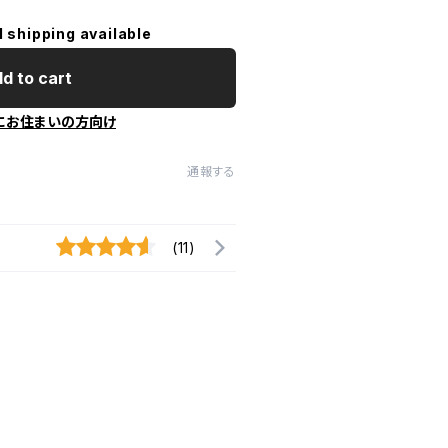
l shipping available
d to cart
にお住まいの方向け
通報する
(11)